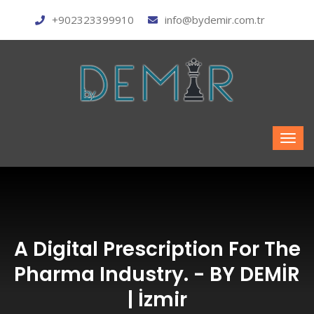
+902323399910
info@bydemir.com.tr
A Digital Prescription For The
Pharma Industry. - BY DEMİR
| İzmir