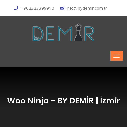
+902323399910
info@bydemir.com.tr
Woo Ninja - BY DEMİR | İzmir