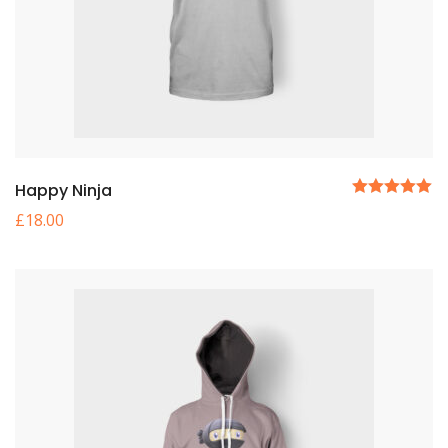
Happy Ninja
5 üzerinden
£
18.00
5.00
oy aldı