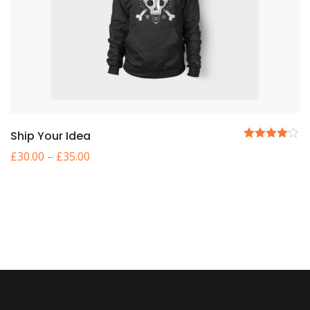
Ship Your Idea
5
£
30.00
–
£
35.00
üzerinden
4.00
oy
aldı