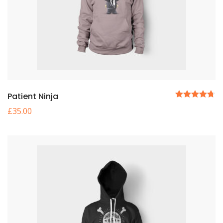
Patient Ninja
5 üzerinden
£
35.00
4.67
oy aldı